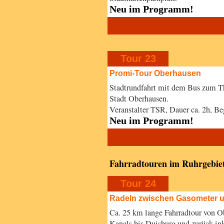
Neu im Programm!
Tour 23
Promi-Tour Oberhausen
Stadtrundfahrt mit dem Bus zum T
Stadt Oberhausen.
Veranstalter TSR, Dauer ca. 2h, 
Neu im Programm!
Fahrradtouren im Ruhrgebie
Tour 24
Radeln zwischen Gasometer 
Ca. 25 km lange Fahrradtour von O
Kanals bis Duisburg und zurück ink