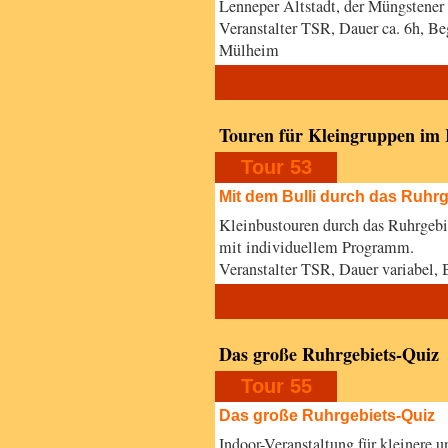
Lenneper Altstadt, der Müngstener
Veranstalter TSR, Dauer ca. 6h, B
Mülheim
Touren für Kleingruppen im 
Tour 53
Mit dem Bulli durch das Ruhrg
Kleinbustouren durch das Ruhrgebi
mit individuellem Programm.
Veranstalter TSR, Dauer variabel,
Das große Ruhrgebiets-Quiz
Tour 55
Das große Ruhrgebiets-Quiz
Indoor-Veranstaltung für kleinere 