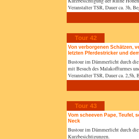
Kurzbesichtigung der Ruine Hohen
Veranstalter TSR, Dauer ca. 3h, 
Tour 42
Von verborgenen Schätzen, 
letzten Pferdestricker und de
Bustour im Dämmerlicht durch die
mit Besuch des Malakoffturmes un
Veranstalter TSR, Dauer ca. 2,5h
Tour 43
Vom scheeven Pape, Teufel, s
Neck
Bustour im Dämmerlicht durch die
Kurzbesichtigungen.