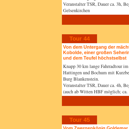
Veranstalter TSR, Dauer ca. 3h, B
Gelsenkirchen
Tour 44
Von dem Untergang der mächt
Kobolde, einer großen Seheri
und dem Teufel höchstselbst
Knapp 30 km lange Fahrradtour im 
Hattingen und Bochum mit Kurzbes
Burg Blankenstein.
Veranstalter TSR, Dauer ca. 4h, B
(auch ab Witten HBF möglich; ca. 
Tour 45
Vom Zwergenkönig Goldemar,