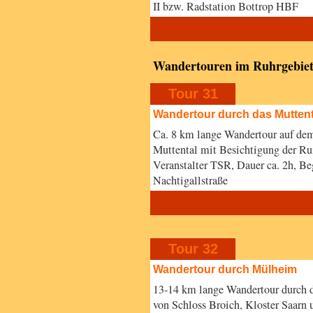
II bzw. Radstation Bottrop HBF
Wandertouren im Ruhrgebie
Tour 31
Wandertour durch das Muttent
Ca. 8 km lange Wandertour auf de
Muttental mit Besichtigung der Ru
Veranstalter TSR, Dauer ca. 2h, B
Nachtigallstraße
Tour 32
Wandertour durch Mülheim
13-14 km lange Wandertour durch 
von Schloss Broich, Kloster Saarn