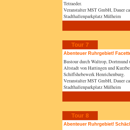
Tetraeder.
Veranstalter MST GmbH, Dauer ca
Stadthallenparkplatz Mülheim
Tour 7
Abenteuer Ruhrgebiet! Facett
Bustour durch Waltrop, Dortmund 
Altstadt von Hattingen und Kurzbe
Schiffshebewerk Henrichenburg.
Veranstalter MST GmbH, Dauer ca
Stadthallenparkplatz Mülheim
Tour 8
Abenteuer Ruhrgebiet! Schäc