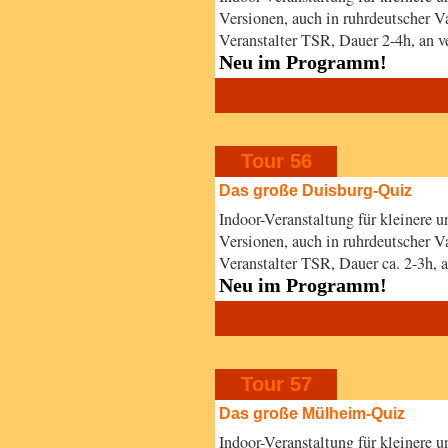
Versionen, auch in ruhrdeutscher V
Veranstalter TSR, Dauer 2-4h, an 
Neu im Programm!
Tour 56
Das große Duisburg-Quiz
Indoor-Veranstaltung für kleinere 
Versionen, auch in ruhrdeutscher V
Veranstalter TSR, Dauer ca. 2-3h, 
Neu im Programm!
Tour 57
Das große Mülheim-Quiz
Indoor-Veranstaltung für kleinere 