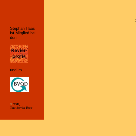
Stephan Haas
ist Mitglied bei
den
und im
©
TSR,
Tour Service Ruhr