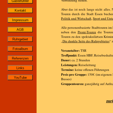
Verbindung stehen.
Aber das ist noch lange nicht alles.
Touren durch die Stadt Essen buche
Politik und Wirtschaft
,
Sport und Unt
Alle personenbasierte Stadttouren im
neben den
Promi-Touren
die Toure
Touren zu den spektakulärtsen Krimin
„
Die dunkle Seite des Ruhrgebietes
“ 
Veranstalter:
TSR
Treffpunkt:
Essen HBF, Reisebushalte
Dauer:
ca. 2 Stunden
Leistungen:
Reiseleitung
Termine:
keine offenen Führungen
Preis pro Gruppe:
150€ (im eigenen B
Busses)
Gruppentouren:
ganzjährig auf Anfr
zur