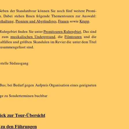
 Neben der Standardtour können Sie noch fünf weitere Promi-
n. Dabei stehen Ihnen folgende Thementouren zur Auswahl:
erhaltung
,
Pioniere und Abgründiges
,
Frauen
sowie
Krupp
.
 Ruhrgebiet finden Sie unter
Promitouren Ruhrgebiet
. Das sind
n zum
musikalischen Underground
, die
Filmtouren
und die
alfällen und größten Skandalen im Revier die unter dem Titel
zusammengefasst sind.
stelle Südausgang
us; bei Bedarf gegen Aufpreis Organisation eines geeigneten
age zu Sonderterminen buchbar
ück zur Tour-Übersicht
zu den Führungen