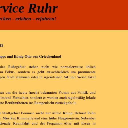
rvice Ruhr
cken - erleben - erfahren!
en
upps und König Otto von Griechenland
das Ruhrgebiet stehen nicht wie normalerweise üblich
im Fokus, sondern es geht ausschließlich um prominente
ligen Stadt stammen oder in irgendeiner Art und Weise lokal
nur um die heute (noch) bekannten Promis aus Politik und
Film und Fernsehen, sondern es werden auch regelmäßig lokale
ssene Berühmtheiten ins Rampenlicht zurückgeholt.
er Stadtgebiet kommen nicht nur Alfred Krupp, Helmut Rahn
 Musiker, Kriminelle und eine frühe Flugpionierin. Nebenbei
ationale Raumfahrt und der Pergamon-Altar mit Essen in