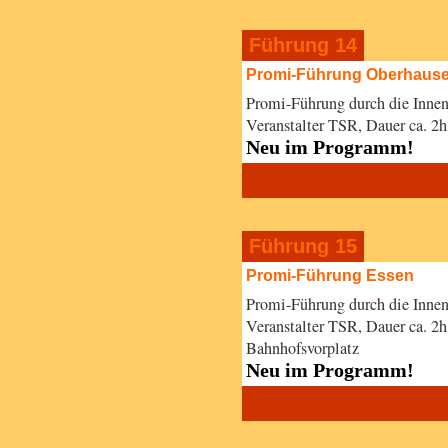
Führung 14
Promi-Führung Oberhaus
Promi-Führung durch die Innen
Veranstalter TSR, Dauer ca. 
Neu im Programm!
Führung 15
Promi-Führung Essen
Promi-Führung durch die Innen
Veranstalter TSR, Dauer ca. 
Bahnhofsvorplatz
Neu im Programm!