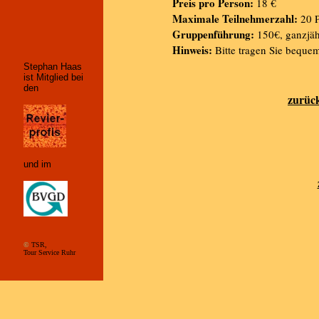
Preis pro Person:
18 €
Maximale Teilnehmerzahl:
20 P
Gruppenführung:
150€, ganzjäh
Hinweis:
Bitte tragen Sie beque
Stephan Haas
ist Mitglied bei
den
zurüc
und im
©
TSR,
Tour Service Ruhr