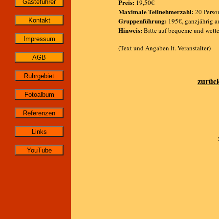
Preis:
19,50€
Maximale Teilnehmerzahl:
20 Perso
Gruppenführung:
195€, ganzjährig a
Hinweis:
Bitte auf bequeme und wette
(Text und Angaben lt. Veranstalter)
zurüc