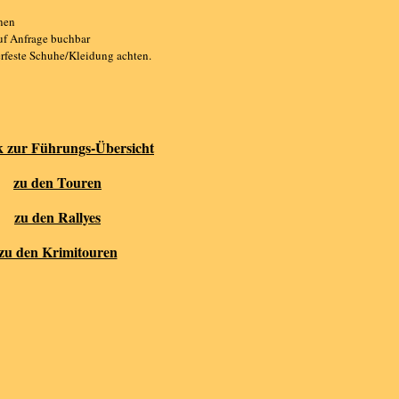
nen
uf Anfrage buchbar
rfeste Schuhe/Kleidung achten.
k zur Führungs-Übersicht
zu den Touren
zu den Rallyes
zu den Krimitouren