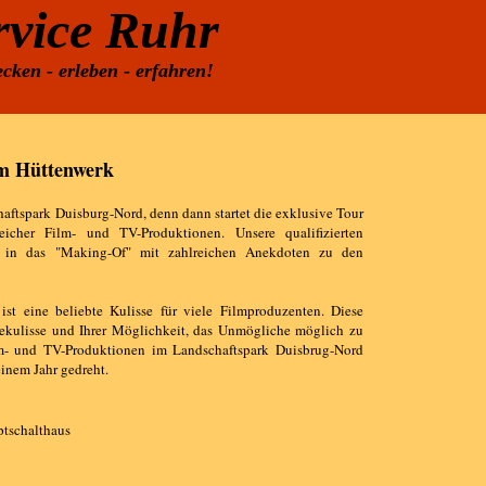
rvice Ruhr
cken - erleben - erfahren!
m Hüttenwerk
aftspark Duisburg-Nord, denn dann startet die exklusive Tour
eicher Film- und TV-Produktionen. Unsere qualifizierten
e in das "Making-Of" mit zahlreichen Anekdoten zu den
st eine beliebte Kulisse für viele Filmproduzenten. Diese
ekulisse und Ihrer Möglichkeit, das Unmögliche möglich zu
lm- und TV-Produktionen im Landschaftspark Duisbrug-Nord
inem Jahr gedreht.
tschalthaus