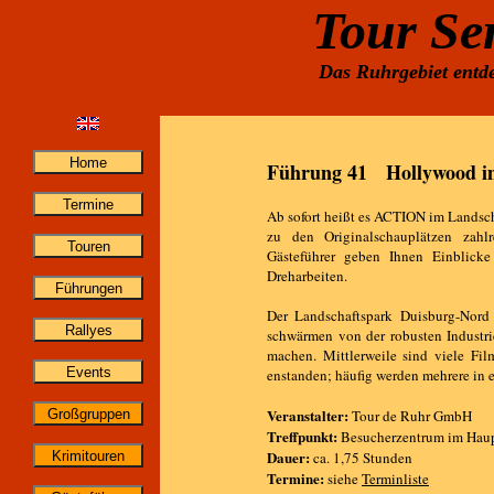
Tour Se
Das Ruhrgebiet entde
Führung 41 Hollywood i
Ab sofort heißt es ACTION im Landsch
zu den Originalschauplätzen zahlr
Gästeführer geben Ihnen Einblick
Dreharbeiten.
Der Landschaftspark Duisburg-Nord i
schwärmen von der robusten Industri
machen. Mittlerweile sind viele Fi
enstanden; häufig werden mehrere in e
Veranstalter:
Tour de Ruhr GmbH
Treffpunkt:
Besucherzentrum im Haup
Dauer:
ca. 1,75 Stunden
Termine:
siehe
Terminliste